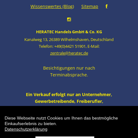
Wissenswertes (Blog)
Sitemap
HERATEC Handels GmbH & Co. KG
Kanalweg 13
,
26389 Wilhelmshaven
,
Deutschland
Telefon: +49(0)4421 51901
,
E-Mail:
zentrale@heratec.de
Besichtigungen nur nach
Terminabsprache.
Ein Verkauf erfolgt nur an Unternehmer,
Gewerbetreibende, Freiberufler,
öffentliche Institutionen und nicht an
Verbraucher i.S. v. § 13 BGB. Alle Preise
Diese Webseite nutzt Cookies um Ihnen das bestmögliche
zzgl. MwSt. und Versand.
Einkaufserlebnis zu bieten.
Datenschutzerklärung
Einkaufswagen