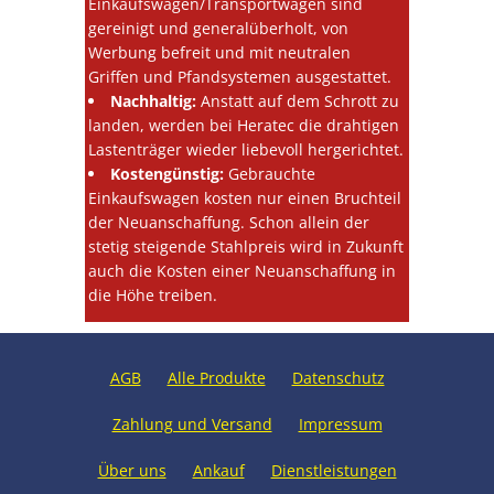
Einkaufswagen/Transportwagen sind
gereinigt und generalüberholt, von
Werbung befreit und mit neutralen
Griffen und Pfandsystemen ausgestattet.
Nachhaltig:
Anstatt auf dem Schrott zu
landen, werden bei Heratec die drahtigen
Lastenträger wieder liebevoll hergerichtet.
Kostengünstig:
Gebrauchte
Einkaufswagen kosten nur einen Bruchteil
der Neuanschaffung. Schon allein der
stetig steigende Stahlpreis wird in Zukunft
auch die Kosten einer Neuanschaffung in
die Höhe treiben.
AGB
Alle Produkte
Datenschutz
Zahlung und Versand
Impressum
Über uns
Ankauf
Dienstleistungen