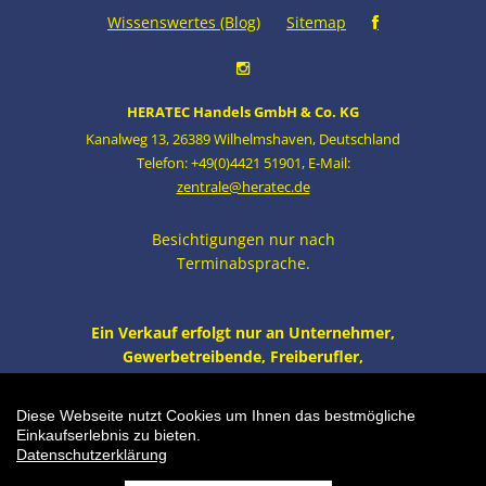
Wissenswertes (Blog)
Sitemap
HERATEC Handels GmbH & Co. KG
Kanalweg 13
,
26389 Wilhelmshaven
,
Deutschland
Telefon: +49(0)4421 51901
,
E-Mail:
zentrale@heratec.de
Besichtigungen nur nach
Terminabsprache.
Ein Verkauf erfolgt nur an Unternehmer,
Gewerbetreibende, Freiberufler,
öffentliche Institutionen und nicht an
Verbraucher i.S. v. § 13 BGB. Alle Preise
Diese Webseite nutzt Cookies um Ihnen das bestmögliche
zzgl. MwSt. und Versand.
Einkaufserlebnis zu bieten.
Datenschutzerklärung
Einkaufswagen