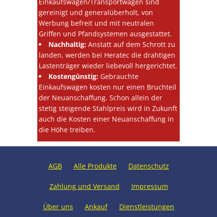
Einkaufswagen/Transportwagen sind
gereinigt und generalüberholt, von
Werbung befreit und mit neutralen
Griffen und Pfandsystemen ausgestattet.
Nachhaltig:
Anstatt auf dem Schrott zu
landen, werden bei Heratec die drahtigen
Lastenträger wieder liebevoll hergerichtet.
Kostengünstig:
Gebrauchte
Einkaufswagen kosten nur einen Bruchteil
der Neuanschaffung. Schon allein der
stetig steigende Stahlpreis wird in Zukunft
auch die Kosten einer Neuanschaffung in
die Höhe treiben.
AGB
Alle Produkte
Datenschutz
Zahlung und Versand
Impressum
Über uns
Ankauf
Dienstleistungen