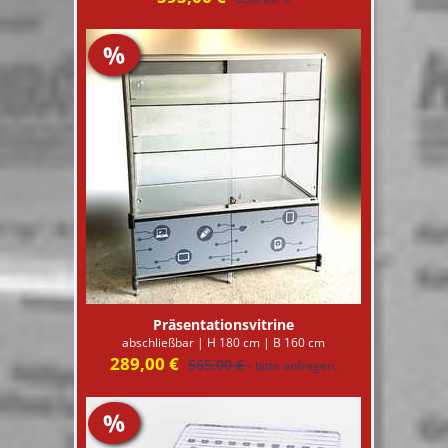
%
Präsentationsvitrine
abschließbar | H 180 cm | B 160 cm
289,00 €
565,00 €
- bitte anfragen.
%