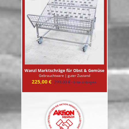
Wanzl Marktschräge für Obst & Gemüse
Gebrauchtware | guter Zustand
225,00 €
299,00 €
- bitte anfragen.