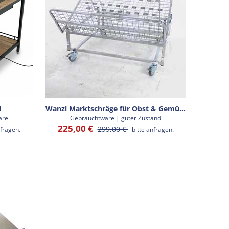
l
Wanzl Marktschräge für Obst & Gemüse
are
Gebrauchtware | guter Zustand
225,00 €
299,00 €
nfragen.
- bitte anfragen.