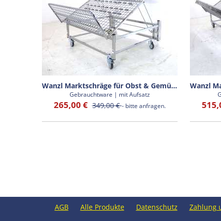
Wanzl Marktschräge für Obst & Gemüse
Gebrauchtware | mit Aufsatz
G
265,00 €
515,
349,00 €
- bitte anfragen.
AGB
Alle Produkte
Datenschutz
Zahlung 