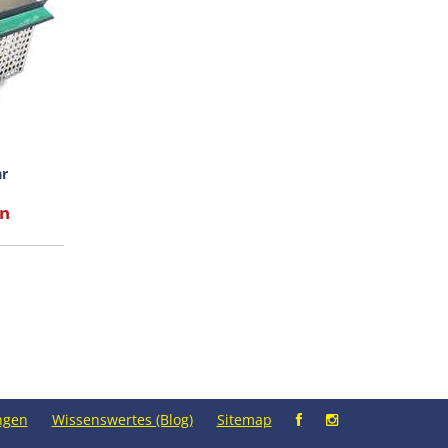
ar
en
ngen
Wissenswertes (Blog)
Sitemap