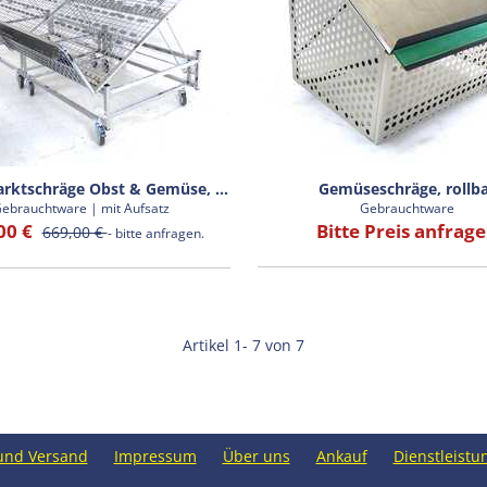
Wanzl Marktschräge Obst & Gemüse, 2er-Set
Gemüseschräge, rollb
ebrauchtware | mit Aufsatz
Gebrauchtware
00 €
Bitte Preis anfrag
669,00 €
- bitte anfragen.
Artikel 1- 7 von 7
und Versand
Impressum
Über uns
Ankauf
Dienstleistu