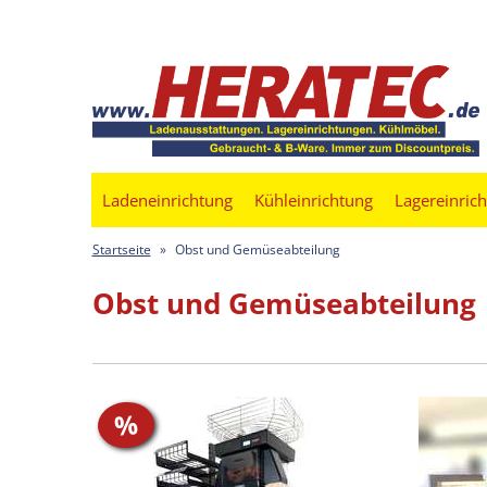
Ladeneinrichtung
Kühleinrichtung
Lagereinric
Startseite
»
Obst und Gemüseabteilung
Obst und Gemüseabteilung
%