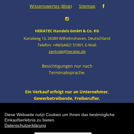
Wissenswertes (Blog)
Sitemap
HERATEC Handels GmbH & Co. KG
Kanalweg 13
,
26389 Wilhelmshaven
,
Deutschland
Telefon: +49(0)4421 51901
,
E-Mail:
zentrale@heratec.de
Besichtigungen nur nach
Terminabsprache.
Ein Verkauf erfolgt nur an Unternehmer,
Gewerbetreibende, Freiberufler,
öffentliche Institutionen und nicht an
Verbraucher i.S. v. § 13 BGB. Alle Preise
Diese Webseite nutzt Cookies um Ihnen das bestmögliche
zzgl. MwSt. und Versand.
Einkaufserlebnis zu bieten.
Datenschutzerklärung
Einkaufswagen