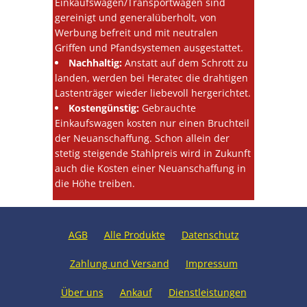
Einkaufswagen/Transportwagen sind
gereinigt und generalüberholt, von
Werbung befreit und mit neutralen
Griffen und Pfandsystemen ausgestattet.
Nachhaltig:
Anstatt auf dem Schrott zu
landen, werden bei Heratec die drahtigen
Lastenträger wieder liebevoll hergerichtet.
Kostengünstig:
Gebrauchte
Einkaufswagen kosten nur einen Bruchteil
der Neuanschaffung. Schon allein der
stetig steigende Stahlpreis wird in Zukunft
auch die Kosten einer Neuanschaffung in
die Höhe treiben.
AGB
Alle Produkte
Datenschutz
Zahlung und Versand
Impressum
Über uns
Ankauf
Dienstleistungen