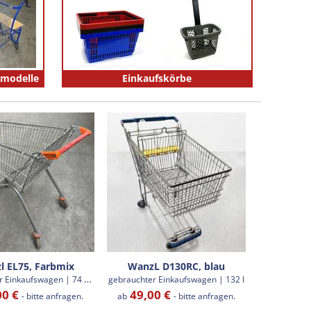
lmodelle
Einkaufskörbe
l EL75, Farbmix
WanzL D130RC, blau
g
ebrauchter Einkaufswagen | 74 Liter
gebrauchter Einkaufswagen | 132 l
00 €
49,00 €
- bitte anfragen.
ab
- bitte anfragen.