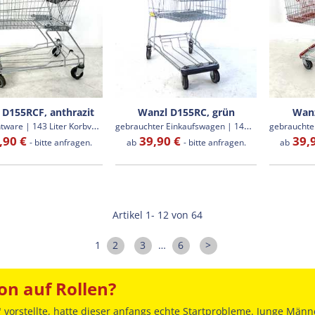
 D155RCF, anthrazit
Wanzl D155RC, grün
Wanz
G
ebrauchtware | 143 Liter Korbvolumen
g
ebrauchter Einkaufswagen | 142 Liter
,90 €
39,90 €
39,
- bitte anfragen.
ab
- bitte anfragen.
ab
Artikel 1- 12 von 64
1
2
3
…
6
>
on auf Rollen?
 vorstellte, hatte dieser anfangs echte Startprobleme. Junge Männ