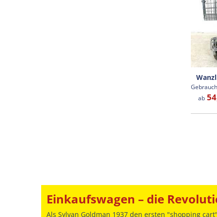
Wanzl
54
ab
Einkaufswagen – die Revoluti
Als Sylvan Goldman 1937 den ersten "shopping cart"