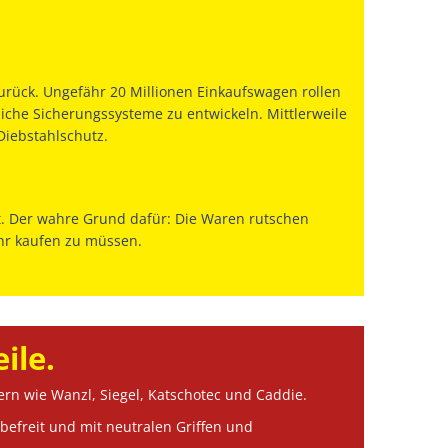
urück. Ungefähr 20 Millionen Einkaufswagen rollen
iche Sicherungssysteme zu entwickeln. Mittlerweile
Diebstahlschutz.
. Der wahre Grund dafür: Die Waren rutschen
ehr kaufen zu müssen.
ile.
rn wie Wanzl, Siegel, Katschotec und Caddie.
efreit und mit neutralen Griffen und