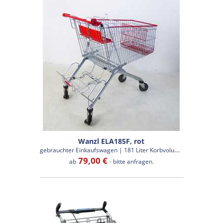
Wanzl ELA185F, rot
g
ebrauchter Einkaufswagen | 181 Liter Korbvolumen
79,00 €
ab
- bitte anfragen.