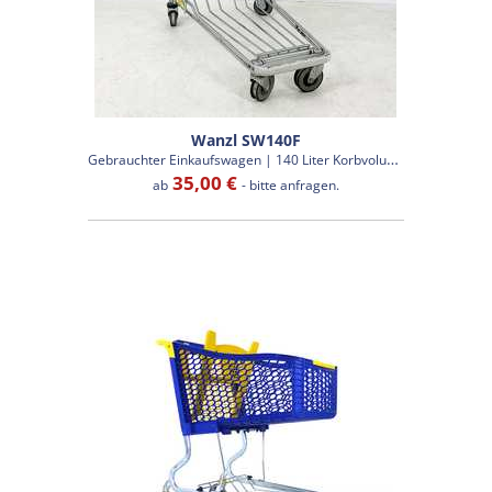
Wanzl SW140F
G
ebrauchter Einkaufswagen | 140 Liter Korbvolumen
35,00 €
ab
- bitte anfragen.