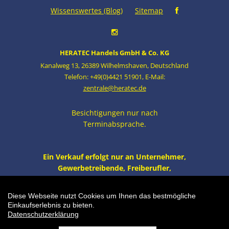
Wissenswertes (Blog)
Sitemap
HERATEC Handels GmbH & Co. KG
Kanalweg 13
,
26389 Wilhelmshaven
,
Deutschland
Telefon: +49(0)4421 51901
,
E-Mail:
zentrale@heratec.de
Besichtigungen nur nach
Terminabsprache.
Ein Verkauf erfolgt nur an Unternehmer,
Gewerbetreibende, Freiberufler,
öffentliche Institutionen und nicht an
Verbraucher i.S. v. § 13 BGB. Alle Preise
Diese Webseite nutzt Cookies um Ihnen das bestmögliche
zzgl. MwSt. und Versand.
Einkaufserlebnis zu bieten.
Datenschutzerklärung
Einkaufswagen