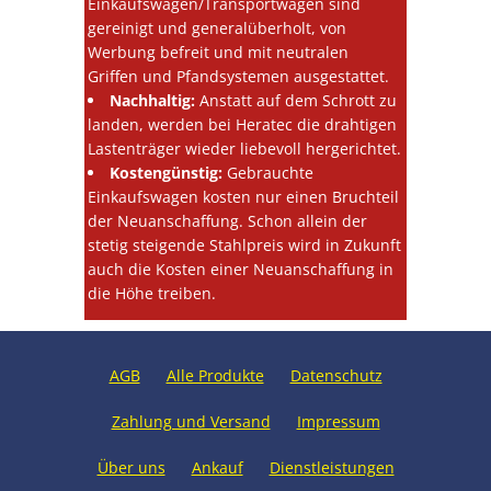
Einkaufswagen/Transportwagen sind
gereinigt und generalüberholt, von
Werbung befreit und mit neutralen
Griffen und Pfandsystemen ausgestattet.
Nachhaltig:
Anstatt auf dem Schrott zu
landen, werden bei Heratec die drahtigen
Lastenträger wieder liebevoll hergerichtet.
Kostengünstig:
Gebrauchte
Einkaufswagen kosten nur einen Bruchteil
der Neuanschaffung. Schon allein der
stetig steigende Stahlpreis wird in Zukunft
auch die Kosten einer Neuanschaffung in
die Höhe treiben.
AGB
Alle Produkte
Datenschutz
Zahlung und Versand
Impressum
Über uns
Ankauf
Dienstleistungen