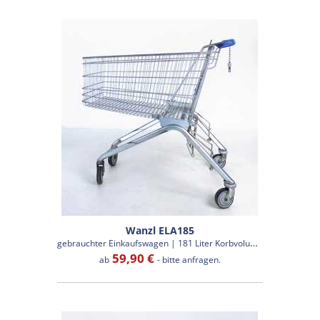
Wanzl ELA185
g
ebrauchter Einkaufswagen | 181 Liter Korbvolumen
59,90 €
ab
- bitte anfragen.