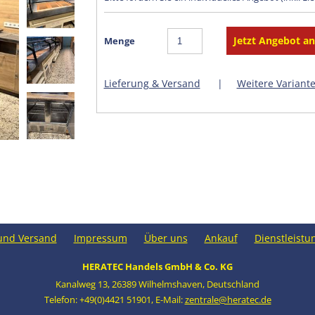
Menge
Lieferung & Versand
|
Weitere Variant
und Versand
Impressum
Über uns
Ankauf
Dienstleistu
HERATEC Handels GmbH & Co. KG
Kanalweg 13
,
26389 Wilhelmshaven
,
Deutschland
Telefon: +49(0)4421 51901
,
E-Mail:
zentrale@heratec.de