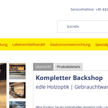
Servicehotline: +49 44
htung
Lebensmittelhandel
Gastronomieeinrichtung
Spezial
Übersicht
Produktdetails
Kompletter Backshop
edle Holzoptik | Gebrauchtwa
Bitte fordern Sie ein individuelles Angebot (inkl. Li