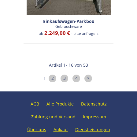
Einkaufswagen-Parkbox
Gebrauchtware
2.249,00 €
ab
- bitte anfragen.
Artikel 1- 16 von 53
1
2
3
4
>
AGB
Alle Produkte
Datenschutz
Zahlung und Versand
Impressum
Über uns
Ankauf
Dienstleistungen