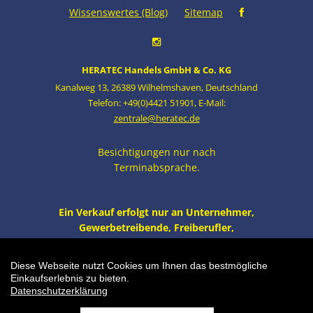
Wissenswertes (Blog)
Sitemap
HERATEC Handels GmbH & Co. KG
Kanalweg 13
,
26389 Wilhelmshaven
,
Deutschland
Telefon: +49(0)4421 51901
,
E-Mail:
zentrale@heratec.de
Besichtigungen nur nach
Terminabsprache.
Ein Verkauf erfolgt nur an Unternehmer,
Gewerbetreibende, Freiberufler,
öffentliche Institutionen und nicht an
Verbraucher i.S. v. § 13 BGB. Alle Preise
Diese Webseite nutzt Cookies um Ihnen das bestmögliche
zzgl. MwSt. und Versand.
Einkaufserlebnis zu bieten.
Datenschutzerklärung
unbestimmt