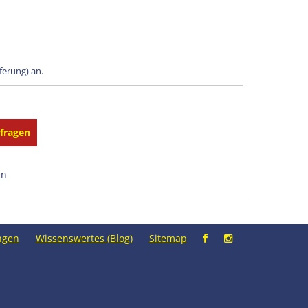
eferung) an.
en
ngen
Wissenswertes (Blog)
Sitemap