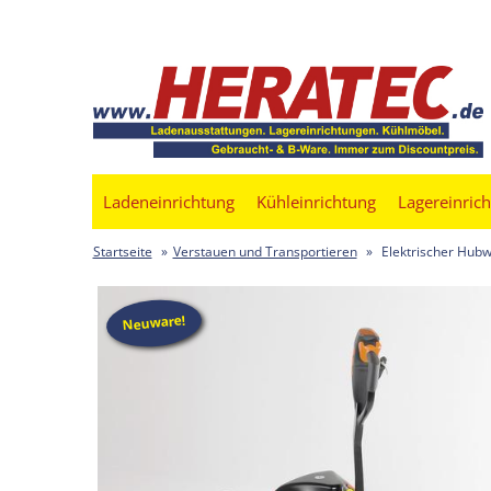
Ladeneinrichtung
Kühleinrichtung
Lagereinric
Startseite
»
Verstauen und Transportieren
»
Elektrischer Hub
Neuware!