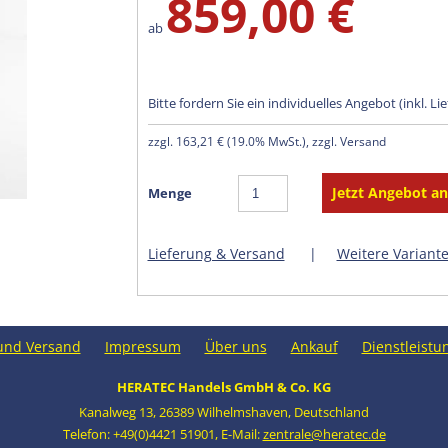
859,00 €
ab
Bitte fordern Sie ein individuelles Angebot (inkl. Li
zzgl.
163,21 €
(
19.0% MwSt.
), zzgl. Versand
Menge
Lieferung & Versand
|
Weitere Variant
und Versand
Impressum
Über uns
Ankauf
Dienstleistu
HERATEC Handels GmbH & Co. KG
Kanalweg 13
,
26389 Wilhelmshaven
,
Deutschland
Telefon: +49(0)4421 51901
,
E-Mail:
zentrale@heratec.de