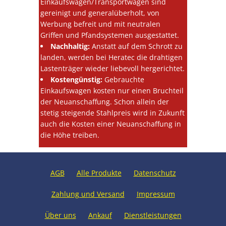
Einkaufswagen/Transportwagen sind
gereinigt und generalüberholt, von
Werbung befreit und mit neutralen
Griffen und Pfandsystemen ausgestattet.
Nachhaltig:
Anstatt auf dem Schrott zu
landen, werden bei Heratec die drahtigen
Lastenträger wieder liebevoll hergerichtet.
Kostengünstig:
Gebrauchte
Einkaufswagen kosten nur einen Bruchteil
der Neuanschaffung. Schon allein der
stetig steigende Stahlpreis wird in Zukunft
auch die Kosten einer Neuanschaffung in
die Höhe treiben.
AGB
Alle Produkte
Datenschutz
Zahlung und Versand
Impressum
Über uns
Ankauf
Dienstleistungen