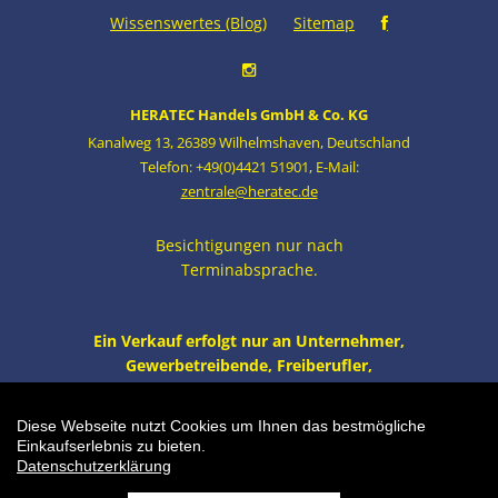
Wissenswertes (Blog)
Sitemap
HERATEC Handels GmbH & Co. KG
Kanalweg 13
,
26389 Wilhelmshaven
,
Deutschland
Telefon: +49(0)4421 51901
,
E-Mail:
zentrale@heratec.de
Besichtigungen nur nach
Terminabsprache.
Ein Verkauf erfolgt nur an Unternehmer,
Gewerbetreibende, Freiberufler,
öffentliche Institutionen und nicht an
Verbraucher i.S. v. § 13 BGB. Alle Preise
Diese Webseite nutzt Cookies um Ihnen das bestmögliche
zzgl. MwSt. und Versand.
Einkaufserlebnis zu bieten.
Datenschutzerklärung
Einkaufswagen