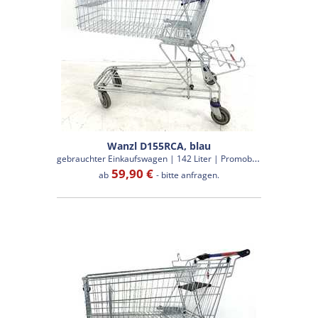
Wanzl D155RCA, blau
g
ebrauchter Einkaufswagen | 142 Liter | Promobox
59,90 €
ab
- bitte anfragen.