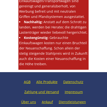
Einkaufswagen/Transportwagen sind
gereinigt und generalüberholt, von
Werbung befreit und mit neutralen
Griffen und Pfandsystemen ausgestattet.
Nachhaltig:
Anstatt auf dem Schrott zu
landen, werden bei Heratec die drahtigen
Lastenträger wieder liebevoll hergerichtet.
Kostengünstig:
Gebrauchte
Einkaufswagen kosten nur einen Bruchteil
der Neuanschaffung. Schon allein der
stetig steigende Stahlpreis wird in Zukunft
auch die Kosten einer Neuanschaffung in
die Höhe treiben.
AGB
Alle Produkte
Datenschutz
Zahlung und Versand
Impressum
Über uns
Ankauf
Dienstleistungen