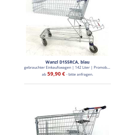
Wanzl D155RCA, blau
g
ebrauchter Einkaufswagen | 142 Liter | Promobox
59,90 €
ab
- bitte anfragen.