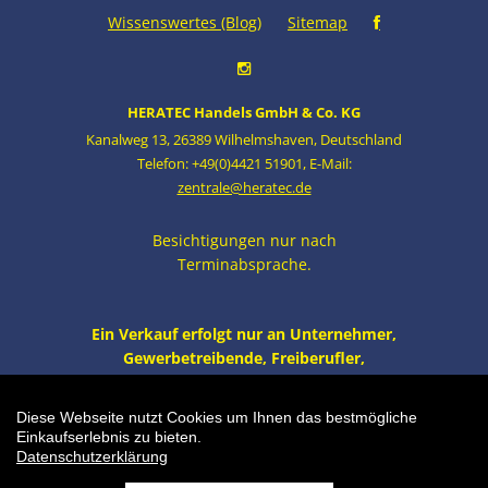
Wissenswertes (Blog)
Sitemap
HERATEC Handels GmbH & Co. KG
Kanalweg 13
,
26389 Wilhelmshaven
,
Deutschland
Telefon: +49(0)4421 51901
,
E-Mail:
zentrale@heratec.de
Besichtigungen nur nach
Terminabsprache.
Ein Verkauf erfolgt nur an Unternehmer,
Gewerbetreibende, Freiberufler,
öffentliche Institutionen und nicht an
Verbraucher i.S. v. § 13 BGB. Alle Preise
Diese Webseite nutzt Cookies um Ihnen das bestmögliche
zzgl. MwSt. und Versand.
Einkaufserlebnis zu bieten.
Datenschutzerklärung
Einkaufswagen