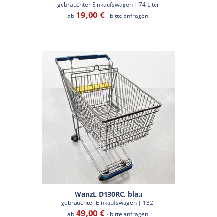
gebrauchter Einkaufswagen | 74 Liter
19,00 €
ab
- bitte anfragen.
WanzL D130RC, blau
gebrauchter Einkaufswagen | 132 l
49,00 €
ab
- bitte anfragen.