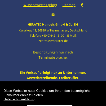
Wissenswertes (Blog)
Sitemap
HERATEC Handels GmbH & Co. KG
Kanalweg 13
,
26389 Wilhelmshaven
,
Deutschland
Telefon: +49(0)4421 51901
,
E-Mail:
zentrale@heratec.de
Besichtigungen nur nach
Terminabsprache.
Ein Verkauf erfolgt nur an Unternehmer,
Gewerbetreibende, Freiberufler,
öffentliche Institutionen und nicht an
Verbraucher i.S. v. § 13 BGB. Alle Preise
Diese Webseite nutzt Cookies um Ihnen das bestmögliche
zzgl. MwSt. und Versand.
Einkaufserlebnis zu bieten.
Datenschutzerklärung
Einkaufswagen