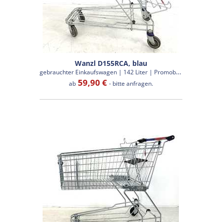
Wanzl D155RCA, blau
g
ebrauchter Einkaufswagen | 142 Liter | Promobox
59,90 €
ab
- bitte anfragen.