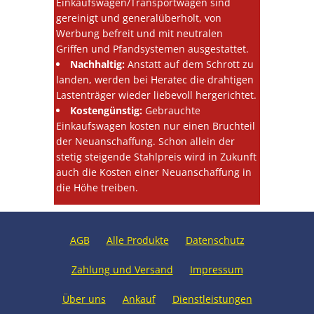
Einkaufswagen/Transportwagen sind
gereinigt und generalüberholt, von
Werbung befreit und mit neutralen
Griffen und Pfandsystemen ausgestattet.
Nachhaltig:
Anstatt auf dem Schrott zu
landen, werden bei Heratec die drahtigen
Lastenträger wieder liebevoll hergerichtet.
Kostengünstig:
Gebrauchte
Einkaufswagen kosten nur einen Bruchteil
der Neuanschaffung. Schon allein der
stetig steigende Stahlpreis wird in Zukunft
auch die Kosten einer Neuanschaffung in
die Höhe treiben.
AGB
Alle Produkte
Datenschutz
Zahlung und Versand
Impressum
Über uns
Ankauf
Dienstleistungen