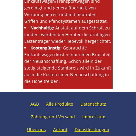
Einkaufswagen/Transportwagen sind
gereinigt und generalüberholt, von
Werbung befreit und mit neutralen
Griffen und Pfandsystemen ausgestattet.
Nachhaltig:
Anstatt auf dem Schrott zu
landen, werden bei Heratec die drahtigen
Lastenträger wieder liebevoll hergerichtet.
Kostengünstig:
Gebrauchte
Einkaufswagen kosten nur einen Bruchteil
der Neuanschaffung. Schon allein der
stetig steigende Stahlpreis wird in Zukunft
auch die Kosten einer Neuanschaffung in
die Höhe treiben.
AGB
Alle Produkte
Datenschutz
Zahlung und Versand
Impressum
Über uns
Ankauf
Dienstleistungen