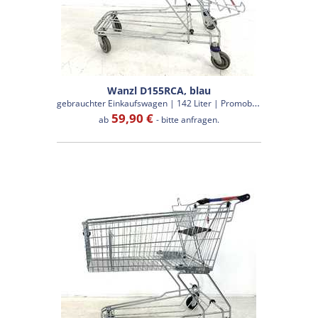
Wanzl D155RCA, blau
g
ebrauchter Einkaufswagen | 142 Liter | Promobox
59,90 €
ab
- bitte anfragen.