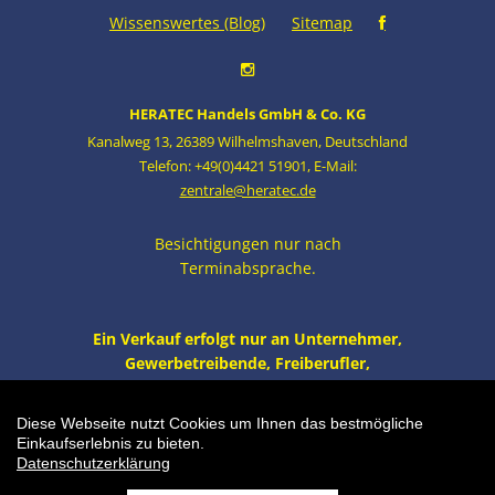
Wissenswertes (Blog)
Sitemap
HERATEC Handels GmbH & Co. KG
Kanalweg 13
,
26389 Wilhelmshaven
,
Deutschland
Telefon: +49(0)4421 51901
,
E-Mail:
zentrale@heratec.de
Besichtigungen nur nach
Terminabsprache.
Ein Verkauf erfolgt nur an Unternehmer,
Gewerbetreibende, Freiberufler,
öffentliche Institutionen und nicht an
Verbraucher i.S. v. § 13 BGB. Alle Preise
Diese Webseite nutzt Cookies um Ihnen das bestmögliche
zzgl. MwSt. und Versand.
Einkaufserlebnis zu bieten.
Datenschutzerklärung
Einkaufswagen