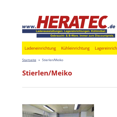
Ladeneinrichtung
Kühleinrichtung
Lagereinric
Startseite
»
Stierlen/Meiko
Stierlen/Meiko