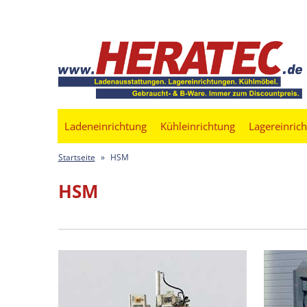
Ladeneinrichtung
Kühleinrichtung
Lagereinric
Startseite
»
HSM
HSM