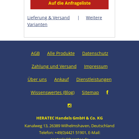
Lieferung & Versand
|
Weitere
Varianten
AGB
Alle Produkte
Datenschutz
Zahlung und Versand
Impressum
Über uns
Ankauf
Dienstleistungen
Wissenswertes (Blog)
Sitemap
HERATEC Handels GmbH & Co. KG
Kanalweg 13
,
26389 Wilhelmshaven
,
Deutschland
Telefon: +49(0)4421 51901
,
E-Mail: