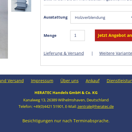
Ausstattung
Menge
Lieferung & Versand
|
Weitere Variant
und Versand
Impressum
Über uns
Ankauf
Dienstleistu
HERATEC Handels GmbH & Co. KG
Kanalweg 13
,
26389 Wilhelmshaven
,
Deutschland
Telefon: +49(0)4421 51901
,
E-Mail:
zentrale@heratec.de
Besichtigungen nur nach Terminabsprache.