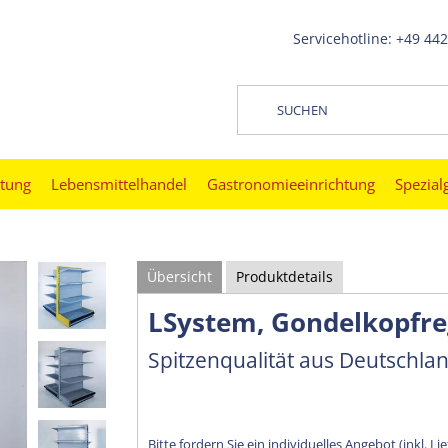
Servicehotline: +49 44
htung
Lebensmittelhandel
Gastronomieeinrichtung
Spezial
Übersicht
Produktdetails
LSystem, Gondelkopfre
Spitzenqualität aus Deutschla
Bitte fordern Sie ein individuelles Angebot (inkl. Li