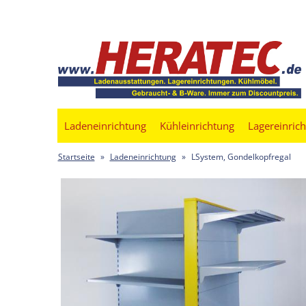
Ladeneinrichtung
Kühleinrichtung
Lagereinric
Startseite
»
Ladeneinrichtung
»
LSystem, Gondelkopfregal