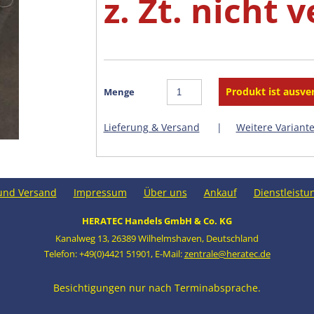
z. Zt. nicht 
Menge
Lieferung & Versand
|
Weitere Variant
und Versand
Impressum
Über uns
Ankauf
Dienstleistu
HERATEC Handels GmbH & Co. KG
Kanalweg 13
,
26389 Wilhelmshaven
,
Deutschland
Telefon: +49(0)4421 51901
,
E-Mail:
zentrale@heratec.de
Besichtigungen nur nach Terminabsprache.