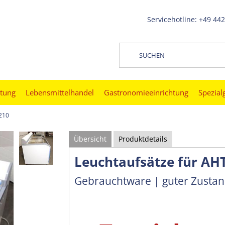
Servicehotline: +49 44
htung
Lebensmittelhandel
Gastronomieeinrichtung
Spezial
210
Übersicht
Produktdetails
Leuchtaufsätze für AH
Gebrauchtware | guter Zusta