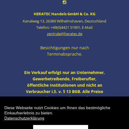
HERATEC Handels GmbH & Co. KG
Kanalweg 13
,
26389 Wilhelmshaven
,
Deutschland
Telefon: +49(0)4421 51901
,
E-Mail:
zentrale@heratec.de
Besichtigungen nur nach
Terminabsprache.
Ein Verkauf erfolgt nur an Unternehmer,
Gewerbetreibende, Freiberufler,
öffentliche Institutionen und nicht an
Verbraucher i.S. v. § 13 BGB. Alle Preise
zzgl. MwSt. und Versand.
Diese Webseite nutzt Cookies um Ihnen das bestmögliche
Frischetheke, Salatbar Gebrauchtware
Einkaufserlebnis zu bieten.
(Lebensmittel/Gastronomie) | Artikelnummer: CL-
Datenschutzerklärung
SB-VERSCH-RGT