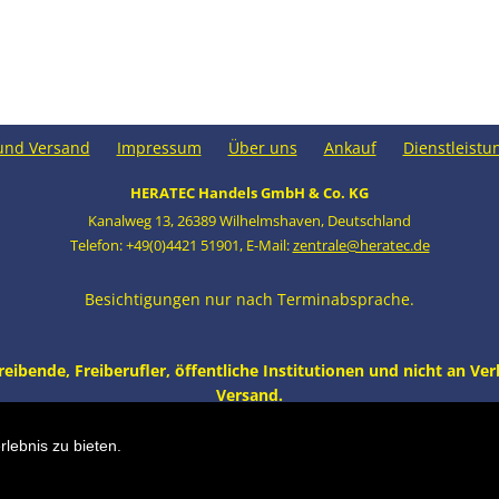
und Versand
Impressum
Über uns
Ankauf
Dienstleistu
HERATEC Handels GmbH & Co. KG
Kanalweg 13
,
26389 Wilhelmshaven
,
Deutschland
Telefon: +49(0)4421 51901
,
E-Mail:
zentrale@heratec.de
Besichtigungen nur nach Terminabsprache.
bende, Freiberufler, öffentliche Institutionen und nicht an Verbr
Versand.
euware | B 100 cm / 125 cm | T 47 cm | verzinkt (Warenpräsentation) | Artik
lebnis zu bieten.