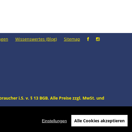
ngen
Wissenswertes (Blog)
Sitemap
aucher i.S. v. § 13 BGB. Alle Preise zzgl. MwSt. und
elnummer: SR-T-N-EK10047
Alle Cookies akzeptieren
Einstellungen