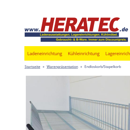
Ladeneinrichtung
Kühleinrichtung
Lagereinric
Startseite
»
Warenpräsentation
»
Endloskorb/Stapelkorb