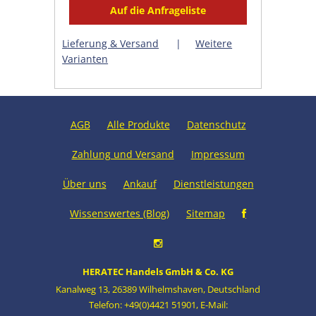
Lieferung & Versand
|
Weitere
Varianten
AGB
Alle Produkte
Datenschutz
Zahlung und Versand
Impressum
Über uns
Ankauf
Dienstleistungen
Wissenswertes (Blog)
Sitemap
HERATEC Handels GmbH & Co. KG
Kanalweg 13
,
26389 Wilhelmshaven
,
Deutschland
Telefon: +49(0)4421 51901
,
E-Mail: