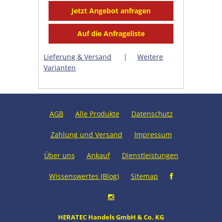
Lieferung & Versand
|
Weitere
Varianten
AGB
Alle Produkte
Datenschutz
Zahlung und Versand
Impressum
Über uns
Ankauf
Dienstleistungen
Wissenswertes (Blog)
Sitemap
HERATEC Handels GmbH & Co. KG