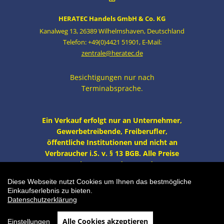
HERATEC Handels GmbH & Co. KG
Kanalweg 13
,
26389 Wilhelmshaven
,
Deutschland
Telefon: +49(0)4421 51901
,
E-Mail:
zentrale@heratec.de
Besichtigungen nur nach
Terminabsprache.
Ein Verkauf erfolgt nur an Unternehmer,
Gewerbetreibende, Freiberufler,
öffentliche Institutionen und nicht an
Verbraucher i.S. v. § 13 BGB. Alle Preise
zzgl. MwSt. und Versand.
Diese Webseite nutzt Cookies um Ihnen das bestmögliche
Gitterwagen / Transportwagen mit Holzboden
Einkaufserlebnis zu bieten.
Gebrauchtware | einwandfreier Zustand
Datenschutzerklärung
(Transportwagen) | Artikelnummer: LA-G-GLW-180
Alle Cookies akzeptieren
Einstellungen