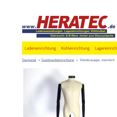
Ladeneinrichtung
Kühleinrichtung
Lagereinric
Startseite
»
Textilmarkteinrichtung
»
Gliederpuppe, männlich