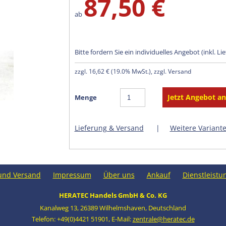
87,50 €
ab
Bitte fordern Sie ein individuelles Angebot (inkl. Li
zzgl.
16,62 €
(
19.0% MwSt.
), zzgl. Versand
Menge
Lieferung & Versand
|
Weitere Variant
und Versand
Impressum
Über uns
Ankauf
Dienstleistu
HERATEC Handels GmbH & Co. KG
Kanalweg 13
,
26389 Wilhelmshaven
,
Deutschland
Telefon: +49(0)4421 51901
,
E-Mail:
zentrale@heratec.de