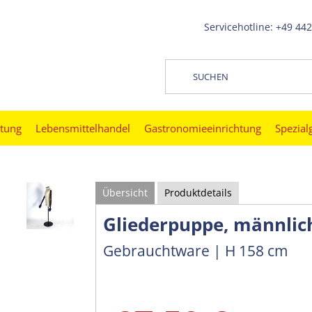
Servicehotline: +49 44
htung
Lebensmittelhandel
Gastronomieeinrichtung
Spezial
Übersicht
Produktdetails
Gliederpuppe, männlic
Gebrauchtware | H 158 cm