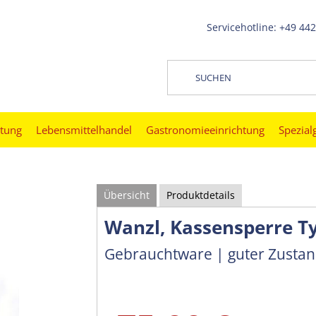
Servicehotline: +49 44
htung
Lebensmittelhandel
Gastronomieeinrichtung
Spezial
Übersicht
Produktdetails
Wanzl, Kassensperre Ty
Gebrauchtware | guter Zusta