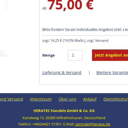
75,00 €
ab
Bitte fordern Sie ein individuelles Angebot (inkl. Li
zzgl.
14,25 €
(
19.0% MwSt.
), zzgl. Versand
Menge
Lieferung & Versand
|
Weitere Variant
und Versand
Impressum
Über uns
Ankauf
Dienstleistu
HERATEC Handels GmbH & Co. KG
Kanalweg 13
,
26389 Wilhelmshaven
,
Deutschland
Telefon: +49(0)4421 51901
,
E-Mail:
zentrale@heratec.de