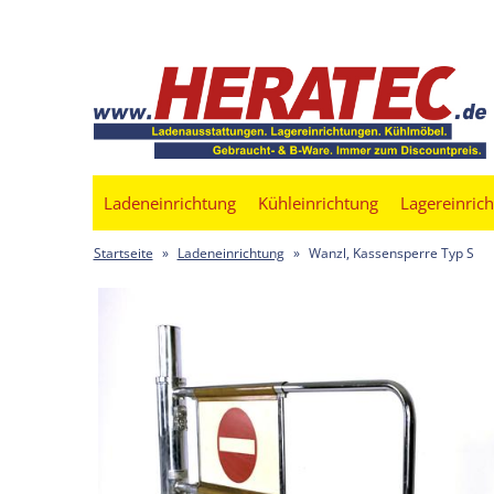
Ladeneinrichtung
Kühleinrichtung
Lagereinric
Startseite
»
Ladeneinrichtung
»
Wanzl, Kassensperre Typ S