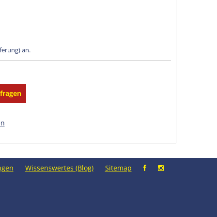
eferung) an.
en
ngen
Wissenswertes (Blog)
Sitemap