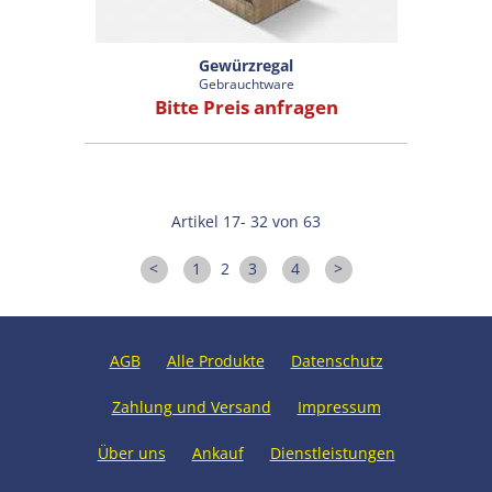
Gewürzregal
Gebrauchtware
Bitte Preis anfragen
Artikel 17- 32 von 63
<
1
2
3
4
>
AGB
Alle Produkte
Datenschutz
Zahlung und Versand
Impressum
Über uns
Ankauf
Dienstleistungen