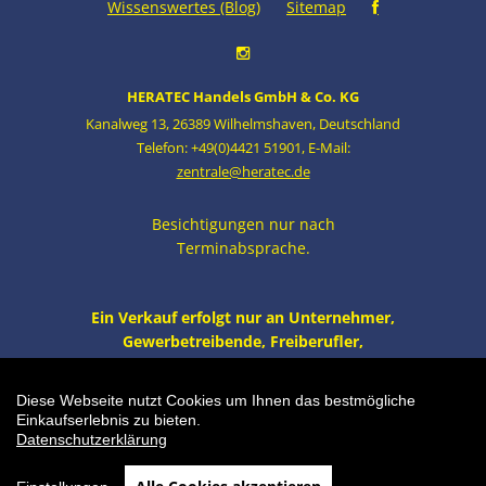
Wissenswertes (Blog)
Sitemap
HERATEC Handels GmbH & Co. KG
Kanalweg 13
,
26389 Wilhelmshaven
,
Deutschland
Telefon: +49(0)4421 51901
,
E-Mail:
zentrale@heratec.de
Besichtigungen nur nach
Terminabsprache.
Ein Verkauf erfolgt nur an Unternehmer,
Gewerbetreibende, Freiberufler,
öffentliche Institutionen und nicht an
Verbraucher i.S. v. § 13 BGB. Alle Preise
Diese Webseite nutzt Cookies um Ihnen das bestmögliche
zzgl. MwSt. und Versand.
Einkaufserlebnis zu bieten.
Datenschutzerklärung
Bearbeiten