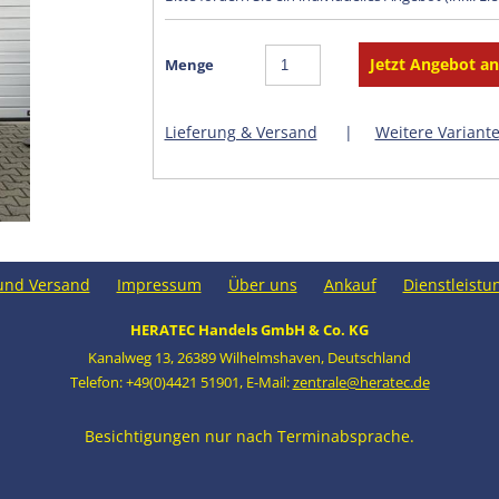
Menge
Lieferung & Versand
|
Weitere Variant
und Versand
Impressum
Über uns
Ankauf
Dienstleistu
HERATEC Handels GmbH & Co. KG
Kanalweg 13
,
26389 Wilhelmshaven
,
Deutschland
Telefon: +49(0)4421 51901
,
E-Mail:
zentrale@heratec.de
Besichtigungen nur nach Terminabsprache.