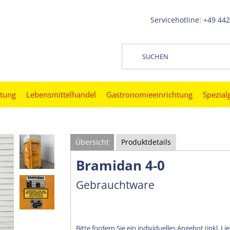
Servicehotline: +49 44
htung
Lebensmittelhandel
Gastronomieeinrichtung
Spezial
Übersicht
Produktdetails
Bramidan 4-0
Gebrauchtware
Bitte fordern Sie ein individuelles Angebot (inkl. Li