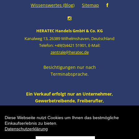
Wissenswertes (Blog)
Sitemap
HERATEC Handels GmbH & Co. KG
Kanalweg 13
,
26389 Wilhelmshaven
,
Deutschland
Telefon: +49(0)4421 51901
,
E-Mail:
zentrale@heratec.de
Besichtigungen nur nach
Terminabsprache.
Ein Verkauf erfolgt nur an Unternehmer,
Gewerbetreibende, Freiberufler,
öffentliche Institutionen und nicht an
Verbraucher i.S. v. § 13 BGB. Alle Preise
Diese Webseite nutzt Cookies um Ihnen das bestmögliche
zzgl. MwSt. und Versand.
Einkaufserlebnis zu bieten.
Datenschutzerklärung
Ladeneinrichtung