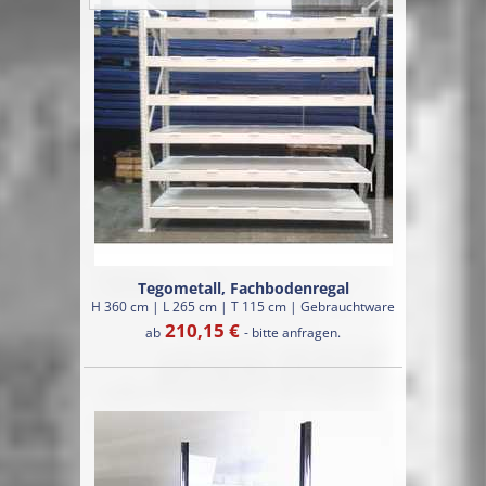
Tegometall, Fachbodenregal
H 360 cm | L 265 cm | T 115 cm | Gebrauchtware
210,15 €
ab
- bitte anfragen.