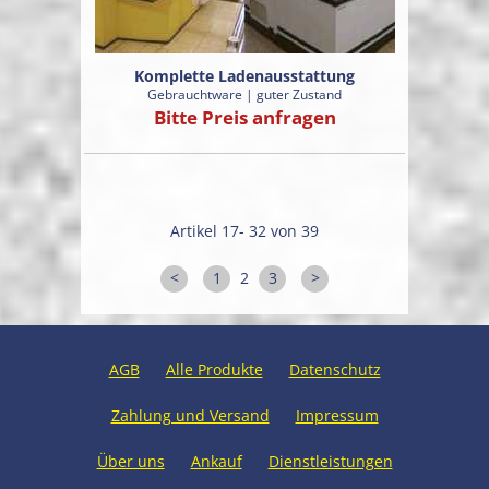
Komplette Ladenausstattung
Gebrauchtware | guter Zustand
Bitte Preis anfragen
Artikel 17- 32 von 39
<
1
2
3
>
AGB
Alle Produkte
Datenschutz
Zahlung und Versand
Impressum
Über uns
Ankauf
Dienstleistungen